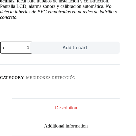
ocultas.
Ideal para trabajos de instalación y construcción.
Pantalla LCD, alarma sonora y calibración automática.
No
detecta tuberías de PVC empotradas en paredes de ladrillo o
concreto.
Escáner
Add to cart
de
Pared
Detector
de
Metales,
Cables
CATEGORY:
MEDIDORES DETECCIÓN
Eléctricos
y
Vigas
de
Madera
Hanmatek
Description
SF1
quantity
Additional information