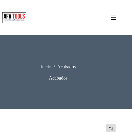
Skip
to
content
Inicio
/
Acabados
Acabados